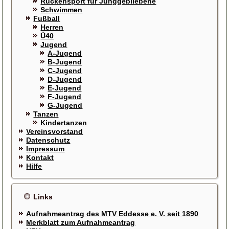
Rückensport für Junggebliebene
Schwimmen
Fußball
Herren
Ü40
Jugend
A-Jugend
B-Jugend
C-Jugend
D-Jugend
E-Jugend
F-Jugend
G-Jugend
Tanzen
Kindertanzen
Vereinsvorstand
Datenschutz
Impressum
Kontakt
Hilfe
Links
Aufnahmeantrag des MTV Eddesse e. V. seit 1890
Merkblatt zum Aufnahmeantrag