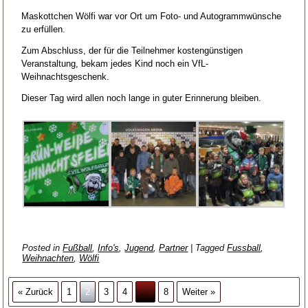
Maskottchen Wölfi war vor Ort um Foto- und Autogrammwünsche
zu erfüllen.
Zum Abschluss, der für die Teilnehmer kostengünstigen
Veranstaltung, bekam jedes Kind noch ein VfL-
Weihnachtsgeschenk.
Dieser Tag wird allen noch lange in guter Erinnerung bleiben.
Posted in
Fußball
,
Info's
,
Jugend
,
Partner
|
Tagged
Fussball
,
Weihnachten
,
Wölfi
« Zurück
1
2
3
4
…
8
Weiter »