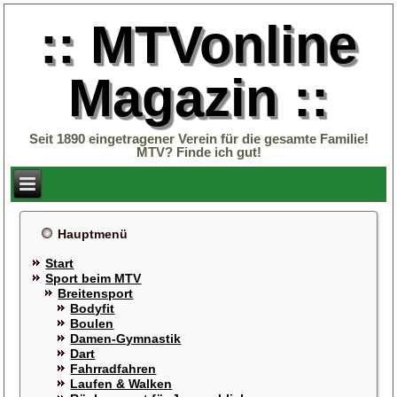
:: MTVonline
Magazin ::
Seit 1890 eingetragener Verein für die gesamte Familie!
MTV? Finde ich gut!
Hauptmenü
Start
Sport beim MTV
Breitensport
Bodyfit
Boulen
Damen-Gymnastik
Dart
Fahrradfahren
Laufen & Walken