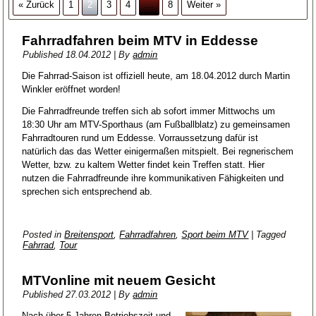
« Zurück
1
2
3
4
…
8
Weiter »
Fahrradfahren beim MTV in Eddesse
Published
18.04.2012
|
By
admin
Die Fahrrad-Saison ist offiziell heute, am 18.04.2012 durch Martin
Winkler eröffnet worden!
Die Fahrradfreunde treffen sich ab sofort immer Mittwochs um
18:30 Uhr am MTV-Sporthaus (am Fußballblatz) zu gemeinsamen
Fahrradtouren rund um Eddesse. Vorraussetzung dafür ist
natürlich das das Wetter einigermaßen mitspielt. Bei regnerischem
Wetter, bzw. zu kaltem Wetter findet kein Treffen statt. Hier
nutzen die Fahrradfreunde ihre kommunikativen Fähigkeiten und
sprechen sich entsprechend ab.
Posted in
Breitensport
,
Fahrradfahren
,
Sport beim MTV
|
Tagged
Fahrrad
,
Tour
MTVonline mit neuem Gesicht
Published
27.03.2012
|
By
admin
Nach über 5 Jahren Betriebszeit und