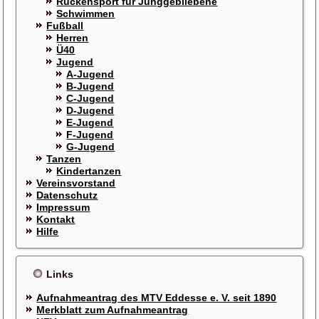
Rückensport für Junggebliebene
Schwimmen
Fußball
Herren
Ü40
Jugend
A-Jugend
B-Jugend
C-Jugend
D-Jugend
E-Jugend
F-Jugend
G-Jugend
Tanzen
Kindertanzen
Vereinsvorstand
Datenschutz
Impressum
Kontakt
Hilfe
Links
Aufnahmeantrag des MTV Eddesse e. V. seit 1890
Merkblatt zum Aufnahmeantrag