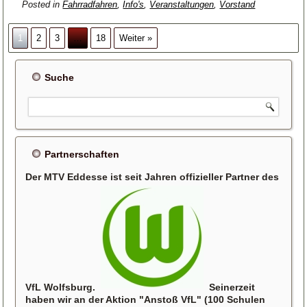
Posted in
Fahrradfahren
,
Info's
,
Veranstaltungen
,
Vorstand
1
2
3
…
18
Weiter »
Suche
Partnerschaften
Der MTV Eddesse ist seit Jahren offizieller Partner des
VfL Wolfsburg.
Seinerzeit
haben wir an der Aktion "Anstoß VfL" (100 Schulen