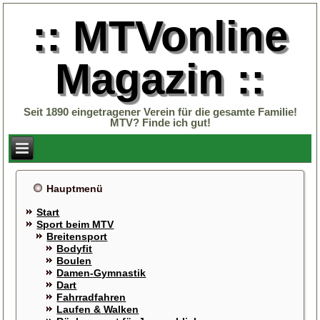
:: MTVonline
Magazin ::
Seit 1890 eingetragener Verein für die gesamte Familie!
MTV? Finde ich gut!
Hauptmenü
Start
Sport beim MTV
Breitensport
Bodyfit
Boulen
Damen-Gymnastik
Dart
Fahrradfahren
Laufen & Walken