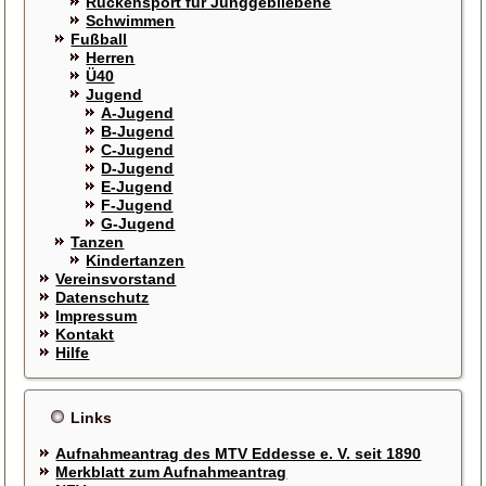
Rückensport für Junggebliebene
Schwimmen
Fußball
Herren
Ü40
Jugend
A-Jugend
B-Jugend
C-Jugend
D-Jugend
E-Jugend
F-Jugend
G-Jugend
Tanzen
Kindertanzen
Vereinsvorstand
Datenschutz
Impressum
Kontakt
Hilfe
Links
Aufnahmeantrag des MTV Eddesse e. V. seit 1890
Merkblatt zum Aufnahmeantrag