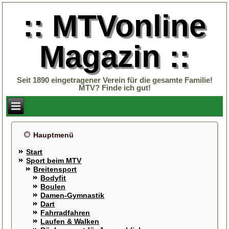
:: MTVonline
Magazin ::
Seit 1890 eingetragener Verein für die gesamte Familie!
MTV? Finde ich gut!
Hauptmenü
Start
Sport beim MTV
Breitensport
Bodyfit
Boulen
Damen-Gymnastik
Dart
Fahrradfahren
Laufen & Walken