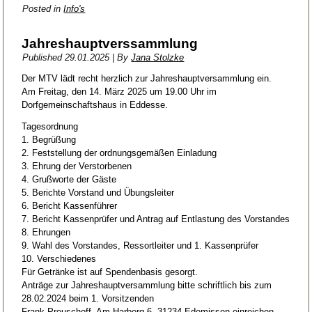
Posted in
Info's
Jahreshauptverssammlung
Published
29.01.2025
|
By
Jana Stolzke
Der MTV lädt recht herzlich zur Jahreshauptversammlung ein.
Am Freitag, den 14. März 2025 um 19.00 Uhr im
Dorfgemeinschaftshaus in Eddesse.
Tagesordnung
1. Begrüßung
2. Feststellung der ordnungsgemäßen Einladung
3. Ehrung der Verstorbenen
4. Grußworte der Gäste
5. Berichte Vorstand und Übungsleiter
6. Bericht Kassenführer
7. Bericht Kassenprüfer und Antrag auf Entlastung des Vorstandes
8. Ehrungen
9. Wahl des Vorstandes, Ressortleiter und 1. Kassenprüfer
10. Verschiedenes
Für Getränke ist auf Spendenbasis gesorgt.
Anträge zur Jahreshauptversammlung bitte schriftlich bis zum
28.02.2024 beim 1. Vorsitzenden
Frank Preuschoff, Am Harberg 6, 31234 Edemissen einreichen