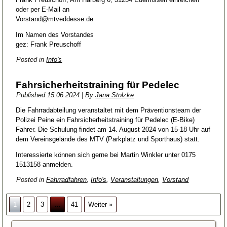
oder per E-Mail an
Vorstand@mtveddesse.de
Im Namen des Vorstandes
gez: Frank Preuschoff
Posted in
Info's
Fahrsicherheitstraining für Pedelec
Published
15.06.2024
|
By
Jana Stolzke
Die Fahrradabteilung veranstaltet mit dem Präventionsteam der
Polizei Peine ein Fahrsicherheitstraining für Pedelec (E-Bike)
Fahrer. Die Schulung findet am 14. August 2024 von 15-18 Uhr auf
dem Vereinsgelände des MTV (Parkplatz und Sporthaus) statt.
Interessierte können sich gerne bei Martin Winkler unter 0175
1513158 anmelden.
Posted in
Fahrradfahren
,
Info's
,
Veranstaltungen
,
Vorstand
1
2
3
…
41
Weiter »