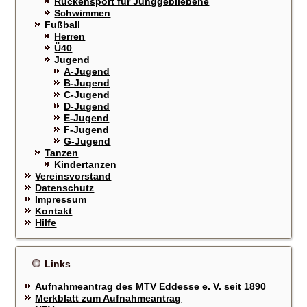
Rückensport für Junggebliebene
Schwimmen
Fußball
Herren
Ü40
Jugend
A-Jugend
B-Jugend
C-Jugend
D-Jugend
E-Jugend
F-Jugend
G-Jugend
Tanzen
Kindertanzen
Vereinsvorstand
Datenschutz
Impressum
Kontakt
Hilfe
Links
Aufnahmeantrag des MTV Eddesse e. V. seit 1890
Merkblatt zum Aufnahmeantrag