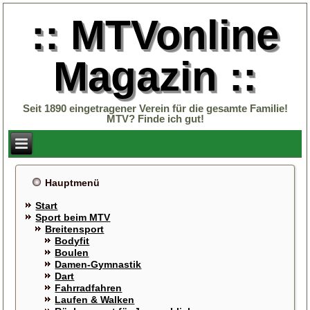
:: MTVonline
Magazin ::
Seit 1890 eingetragener Verein für die gesamte Familie!
MTV? Finde ich gut!
Hauptmenü
Start
Sport beim MTV
Breitensport
Bodyfit
Boulen
Damen-Gymnastik
Dart
Fahrradfahren
Laufen & Walken