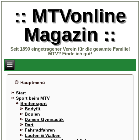
:: MTVonline
Magazin ::
Seit 1890 eingetragener Verein für die gesamte Familie!
MTV? Finde ich gut!
Hauptmenü
Start
Sport beim MTV
Breitensport
Bodyfit
Boulen
Damen-Gymnastik
Dart
Fahrradfahren
Laufen & Walken