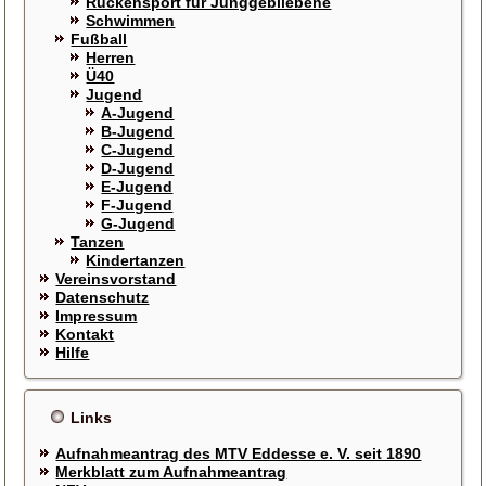
Rückensport für Junggebliebene
Schwimmen
Fußball
Herren
Ü40
Jugend
A-Jugend
B-Jugend
C-Jugend
D-Jugend
E-Jugend
F-Jugend
G-Jugend
Tanzen
Kindertanzen
Vereinsvorstand
Datenschutz
Impressum
Kontakt
Hilfe
Links
Aufnahmeantrag des MTV Eddesse e. V. seit 1890
Merkblatt zum Aufnahmeantrag