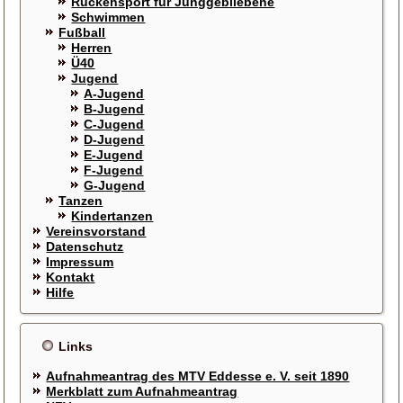
Rückensport für Junggebliebene
Schwimmen
Fußball
Herren
Ü40
Jugend
A-Jugend
B-Jugend
C-Jugend
D-Jugend
E-Jugend
F-Jugend
G-Jugend
Tanzen
Kindertanzen
Vereinsvorstand
Datenschutz
Impressum
Kontakt
Hilfe
Links
Aufnahmeantrag des MTV Eddesse e. V. seit 1890
Merkblatt zum Aufnahmeantrag