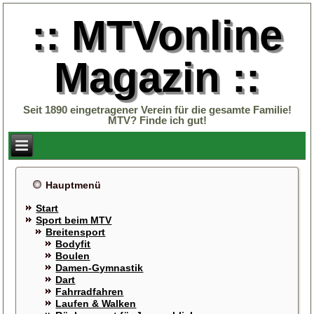
:: MTVonline
Magazin ::
Seit 1890 eingetragener Verein für die gesamte Familie!
MTV? Finde ich gut!
Hauptmenü
Start
Sport beim MTV
Breitensport
Bodyfit
Boulen
Damen-Gymnastik
Dart
Fahrradfahren
Laufen & Walken