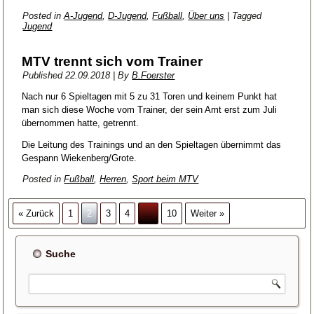
Posted in
A-Jugend
,
D-Jugend
,
Fußball
,
Über uns
|
Tagged
Jugend
MTV trennt sich vom Trainer
Published
22.09.2018
|
By
B.Foerster
Nach nur 6 Spieltagen mit 5 zu 31 Toren und keinem Punkt hat
man sich diese Woche vom Trainer, der sein Amt erst zum Juli
übernommen hatte, getrennt.
Die Leitung des Trainings und an den Spieltagen übernimmt das
Gespann Wiekenberg/Grote.
Posted in
Fußball
,
Herren
,
Sport beim MTV
« Zurück
1
2
3
4
…
10
Weiter »
Suche