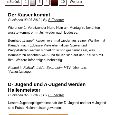
« Zurück
1
2
3
4
…
10
Weiter »
Der Kaiser kommt
Published
09.05.2019
|
By
B.Foerster
Wie unser 1. Vorsitzender Harro Hein am Montag zu berichten
wusste kommt er im Juli wieder nach Eddesse.
Bernhard „Zappel“ Kaiser reist mal wieder aus seiner Wahlheimat
Kanada nach Eddesse.Viele ehemaligen Spieler und
Weggefährten werden sicherlich schon gespannt sein, was
Bernhard zu berichten weiß und freuen sich auf den Plausch mit
Ihm. Weitere Infos folgen rechtzeitig.
Posted in
Fußball
,
Info's
,
Sport beim MTV
,
Über uns
,
Veranstaltungen
D- Jugend und A-Jugend werden
Hallenmeister
Published
02.03.2019
|
By
B.Foerster
Unsere Jugendspielgemeinschaft der D- Jugend und der A-Jugend
sind Futsal-Hallenmeister geworden.