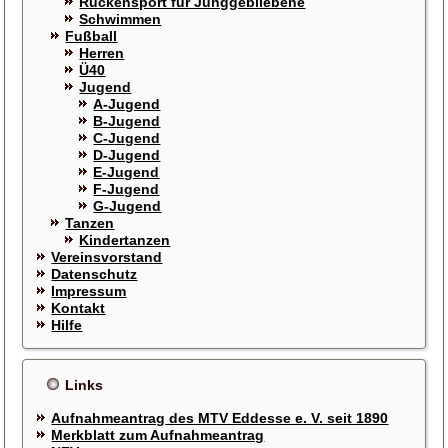
Rückensport für Junggebliebene
Schwimmen
Fußball
Herren
Ü40
Jugend
A-Jugend
B-Jugend
C-Jugend
D-Jugend
E-Jugend
F-Jugend
G-Jugend
Tanzen
Kindertanzen
Vereinsvorstand
Datenschutz
Impressum
Kontakt
Hilfe
Links
Aufnahmeantrag des MTV Eddesse e. V. seit 1890
Merkblatt zum Aufnahmeantrag