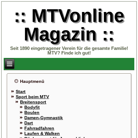
:: MTVonline
Magazin ::
Seit 1890 eingetragener Verein für die gesamte Familie!
MTV? Finde ich gut!
Hauptmenü
Start
Sport beim MTV
Breitensport
Bodyfit
Boulen
Damen-Gymnastik
Dart
Fahrradfahren
Laufen & Walken