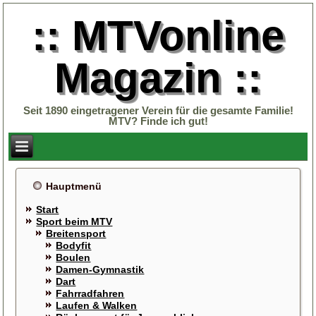
:: MTVonline
Magazin ::
Seit 1890 eingetragener Verein für die gesamte Familie!
MTV? Finde ich gut!
Hauptmenü
Start
Sport beim MTV
Breitensport
Bodyfit
Boulen
Damen-Gymnastik
Dart
Fahrradfahren
Laufen & Walken