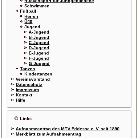
Rückensport für Junggebliebene
Schwimmen
Fußball
Herren
Ü40
Jugend
A-Jugend
B-Jugend
C-Jugend
D-Jugend
E-Jugend
F-Jugend
G-Jugend
Tanzen
Kindertanzen
Vereinsvorstand
Datenschutz
Impressum
Kontakt
Hilfe
Links
Aufnahmeantrag des MTV Eddesse e. V. seit 1890
Merkblatt zum Aufnahmeantrag