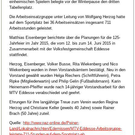
einheimischen Spielern belegte vor der Winterpause den dritten
Tabellenplatz.
Die Arbeitseinsatzgruppe unter Leitung von Wolfgang Herzog hatte
auf dem Sportplatz bei 36 Arbeitseinsätzen insgesamt 711
Arbeitsstunden geleistet.
Matthias Eisenberger berichtete über die Planungen für die 125-
Jahrfeier im Jahr 2015, die vom 12. bis zum 14. Juni 2015 in
Zusammenarbeit mit der Volksfestgemeinschaft Eddesse
stattfindet.
Herzog, Eisenberger, Volker Busse, Rita Wiekenberg und Nico
Wiekenberg wurden in ihren Vorstandsämtern bestätigt. Neu in den
Vorstand gewählt wurden Helga Riechers (Schriftführerin), Petra
Ripke (Mitgliederwartin) und Philip Gelin (Fußballobmann). Karin
Heinemann-Pfeiffer wurde nach 14-jähriger Vorstandsarbeit für den
MTV Eddesse verabschiedet und geehrt.
Ehrungen für ihre langjährige Treue zum Verein wurden Regina
Herzog und Christiane Keller (jeweils 40 Jahre) sowie Rainer
Brach (50 Jahre) zuteil.
Quelle:
http://www.paz-online.de/Peiner-
Land/Lokalnachrichten/Edemissen/MTV-Eddesse-Arbeitsgruppe-
leistete-711-Stunden-auf-dem-Sportplatz-ab