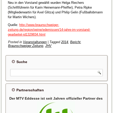
Neu in den Vorstand gewählt wurden Helga Riechers
(Schriftführerin für Karin Heinemann-Pfeiffer), Petra Ripke
(Mitgliederwartin für Axel Glitza) und Philip Gelin (Fußballobmann
für Martin Wichers).
Quelle:
http://www.braunschweiger-
zeitung.de/region/peine/edemissen/14-jahre-im-vorstand-
gearbeitet-id1329834.html
Posted in
Veranstaltungen
|
Tagged
2014
,
Bericht
,
Braunschweiger Zeitung
,
JHV
Suche
Partnerschaften
Der MTV Eddesse ist seit Jahren offizieller Partner des