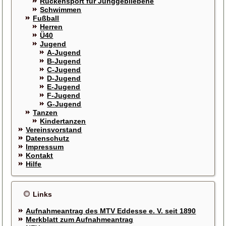
Rückensport für Junggebliebene
Schwimmen
Fußball
Herren
Ü40
Jugend
A-Jugend
B-Jugend
C-Jugend
D-Jugend
E-Jugend
F-Jugend
G-Jugend
Tanzen
Kindertanzen
Vereinsvorstand
Datenschutz
Impressum
Kontakt
Hilfe
Links
Aufnahmeantrag des MTV Eddesse e. V. seit 1890
Merkblatt zum Aufnahmeantrag