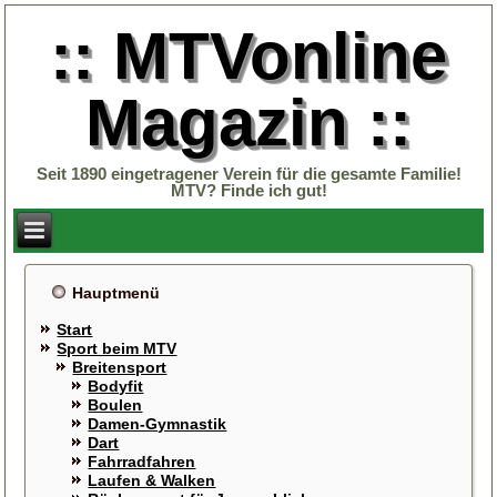
:: MTVonline
Magazin ::
Seit 1890 eingetragener Verein für die gesamte Familie!
MTV? Finde ich gut!
Hauptmenü
Start
Sport beim MTV
Breitensport
Bodyfit
Boulen
Damen-Gymnastik
Dart
Fahrradfahren
Laufen & Walken