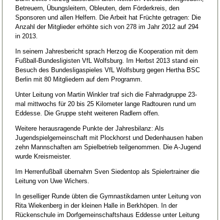
Betreuern, Übungsleitern, Obleuten, dem Förderkreis, den
Sponsoren und allen Helfern. Die Arbeit hat Früchte getragen: Die
Anzahl der Mitglieder erhöhte sich von 278 im Jahr 2012 auf 294
in 2013.
In seinem Jahresbericht sprach Herzog die Kooperation mit dem
Fußball-Bundesligisten VfL Wolfsburg. Im Herbst 2013 stand ein
Besuch des Bundesligaspieles VfL Wolfsburg gegen Hertha BSC
Berlin mit 80 Mitgliedern auf dem Programm.
Unter Leitung von Martin Winkler traf sich die Fahrradgruppe 23-
mal mittwochs für 20 bis 25 Kilometer lange Radtouren rund um
Eddesse. Die Gruppe steht weiteren Radlern offen.
Weitere herausragende Punkte der Jahresbilanz: Als
Jugendspielgemeinschaft mit Plockhorst und Dedenhausen haben
zehn Mannschaften am Spielbetrieb teilgenommen. Die A-Jugend
wurde Kreismeister.
Im Herrenfußball übernahm Sven Siedentop als Spielertrainer die
Leitung von Uwe Wichers.
In geselliger Runde übten die Gymnastikdamen unter Leitung von
Rita Wiekenberg in der kleinen Halle in Berkhöpen. In der
Rückenschule im Dorfgemeinschaftshaus Eddesse unter Leitung