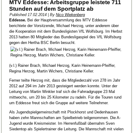
MTV Eddesse: Arbeitsgruppe leistete 711
Stunden auf dem Sportplatz ab
Published
17.02.2014
|
By
Nico Wiekenberg
Eddesse.
Bei der Hauptversammlung des MTV Eddesse
berichtete der Vorsitzende, Michael Herzog, unter anderem über
die Kooperation mit dem Bundesligisten VfL Wolfsburg. Im Herbst
2013 hatten 80 Mitglieder das Bundesligaspiel des VfL Wolfsburg
gegen den Hertha BSC Berlin besucht.
(v.l.) Rainer Brach, Michael Herzog, Karin Heinemann-Pfeiffer,
Regina Herzog, Martin Wichers, Christiane Keller.
Ferner teilte Herzog mit, dass die Mitgliederzahl von 278 im Jahr
2012 auf 294 im Jahr 2013 gesteigert werden konnte. Unter der
Leitung von Martin Winkler traf sich die Fahrradgruppe 23 Mal
mittwochs, um 20 bis 25 Kilometer zu radeln. Für die Touren rund
um Eddesse freut sich die Gruppe auf weitere Teilnehmer.
Als Jugendspielgemeinschaft mit Plockhorst und Dedenhausen
haben zehn Mannschaften am Spielbetrieb teilgenommen. Die A-
Jugend wurde Kreismeister. Im Herrenfußball übernahm Sven
Siedentop als Spielertrainer die Leitung. Die Mannschaft mit vielen