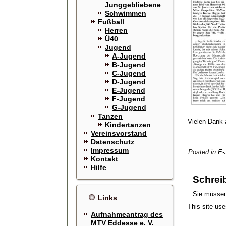
Junggebliebene
Schwimmen
Fußball
Herren
Ü40
Jugend
A-Jugend
B-Jugend
C-Jugend
D-Jugend
E-Jugend
F-Jugend
G-Jugend
Tanzen
Vielen Dank 
Kindertanzen
Vereinsvorstand
Datenschutz
Impressum
Posted in
E-
Kontakt
Hilfe
Schrei
Sie müsse
Links
This site us
Aufnahmeantrag des
MTV Eddesse e. V.