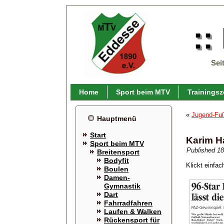
::
Sei
Home
Sport beim MTV
Trainingsz
«
Jugend-Fuß
Hauptmenü
Start
Karim H
Sport beim MTV
Published
18
Breitensport
Bodyfit
Klickt einfa
Boulen
Damen-
Gymnastik
Dart
Fahrradfahren
Laufen & Walken
Rückensport für