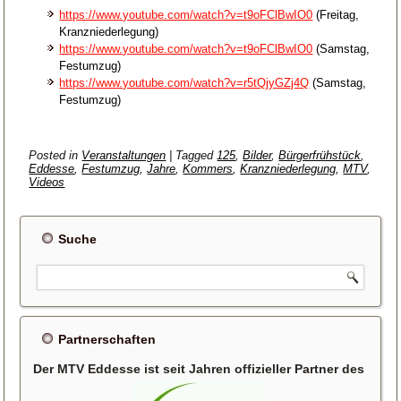
https://www.youtube.com/watch?v=t9oFClBwIO0
(Freitag,
Kranzniederlegung)
https://www.youtube.com/watch?v=t9oFClBwIO0
(Samstag,
Festumzug)
https://www.youtube.com/watch?v=r5tQjyGZj4Q
(Samstag,
Festumzug)
Posted in
Veranstaltungen
|
Tagged
125
,
Bilder
,
Bürgerfrühstück
,
Eddesse
,
Festumzug
,
Jahre
,
Kommers
,
Kranzniederlegung
,
MTV
,
Videos
Suche
Partnerschaften
Der MTV Eddesse ist seit Jahren offizieller Partner des