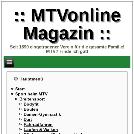
:: MTVonline
Magazin ::
Seit 1890 eingetragener Verein für die gesamte Familie!
MTV? Finde ich gut!
Hauptmenü
Start
Sport beim MTV
Breitensport
Bodyfit
Boulen
Damen-Gymnastik
Dart
Fahrradfahren
Laufen & Walken