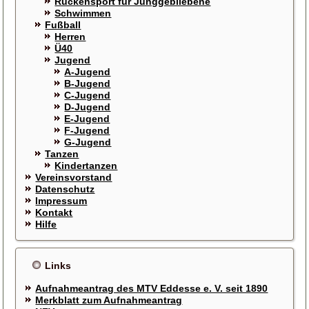
Rückensport für Junggebliebene
Schwimmen
Fußball
Herren
Ü40
Jugend
A-Jugend
B-Jugend
C-Jugend
D-Jugend
E-Jugend
F-Jugend
G-Jugend
Tanzen
Kindertanzen
Vereinsvorstand
Datenschutz
Impressum
Kontakt
Hilfe
Links
Aufnahmeantrag des MTV Eddesse e. V. seit 1890
Merkblatt zum Aufnahmeantrag