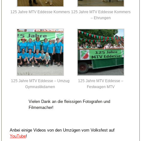
125 Jahre MTV Eddesse Kommers
125 Jahre MTV Eddesse Kommers
– Ehrungen
125 Jahre MTV Eddesse – Umzug
125 Jahre MTV Eddesse –
Gymnastikdamen
Festwagen MTV
Vielen Dank an die fleissigen Fotografen und
Filmemacher!
Anbei einige Videos von den Umzügen vom Volksfest auf
YouTube
!