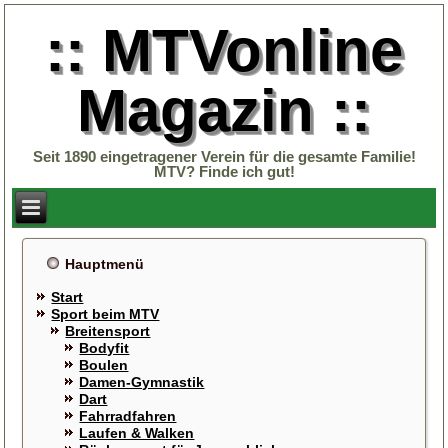
:: MTVonline
Magazin ::
Seit 1890 eingetragener Verein für die gesamte Familie!
MTV? Finde ich gut!
Hauptmenü
Start
Sport beim MTV
Breitensport
Bodyfit
Boulen
Damen-Gymnastik
Dart
Fahrradfahren
Laufen & Walken