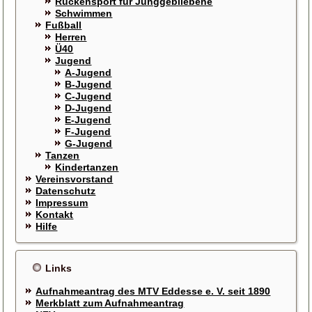
Rückensport für Junggebliebene
Schwimmen
Fußball
Herren
Ü40
Jugend
A-Jugend
B-Jugend
C-Jugend
D-Jugend
E-Jugend
F-Jugend
G-Jugend
Tanzen
Kindertanzen
Vereinsvorstand
Datenschutz
Impressum
Kontakt
Hilfe
Links
Aufnahmeantrag des MTV Eddesse e. V. seit 1890
Merkblatt zum Aufnahmeantrag