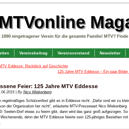
 MTVonline Maga
t 1890 eingetragener Verein für die gesamte Familie! MTV? Finde 
eiten
Vereinsbeitrag
Vereinsvorstand
Newsletter
MTV Eddesse: Rückblick auf Geschichte
125 Jahre MTV Eddesse – Ein paar Bilder
ssene Feier: 125 Jahre MTV Eddesse
.06.2015
|
By
Nico Wiekenberg
 regelmäßiges Schützenfest gibt es in Eddesse nicht. „Dafür sind wir zu klei
 von der Organisation her nicht“, erläuterte MTV-Pressewart Nico Wiekenberg
0- Seelen-Dorf etwas zu feiern gibt, dann wird das ganz groß aufgezogen. S
Wochenende, denn der MTV Eddesse feierte sein 125-jähriges Bestehen mit e
.