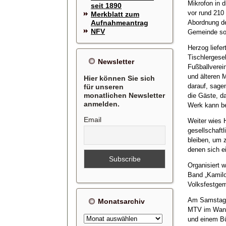
Mikrofon in 
seit 1890
vor rund 210
Merkblatt zum
Aufnahmeantrag
Abordnung de
NFV
Gemeinde sow
Herzog liefe
Tischlergesel
Newsletter
Fußballverein
und älteren 
Hier können Sie sich
darauf, sage
für unseren
monatlichen Newsletter
die Gäste, d
anmelden.
Werk kann be
Email
Weiter wies H
gesellschaftl
bleiben, um z
denen sich e
Organisiert 
Band „Kamil
Volksfestgem
Am Samstagn
Monatsarchiv
MTV im Wande
Monatsarchiv
und einem Bü