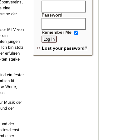
Sportvereins,
e eine
reine der
Password
unser MTV von
Remember Me
r ein
eten jungen
Ich bin stolz
Lost your password?
er erfuhren
iten starke
ind ein fester
lich fit
ese Worte,
aus.
ur Musik der
und der
und der
ottesdienst
nd einer