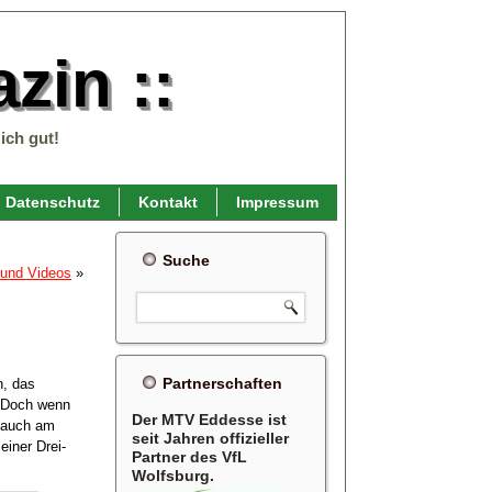
zin ::
ich gut!
Datenschutz
Kontakt
Impressum
Suche
 und Videos
»
Partnerschaften
n, das
. Doch wenn
Der MTV Eddesse ist
o auch am
seit Jahren offizieller
iner Drei-
Partner des VfL
Wolfsburg.