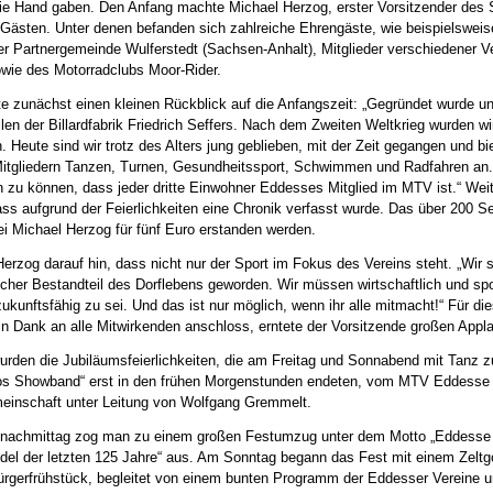
die Hand gaben. Den Anfang machte Michael Herzog, erster Vorsitzender des 
 Gästen. Unter denen befanden sich zahlreiche Ehrengäste, wie beispielsweis
r Partnergemeinde Wulferstedt (Sachsen-Anhalt), Mitglieder verschiedener Ve
ie des Motorradclubs Moor-Rider.
rte zunächst einen kleinen Rückblick auf die Anfangszeit: „Gegründet wurde 
len der Billardfabrik Friedrich Seffers. Nach dem Zweiten Weltkrieg wurden wi
. Heute sind wir trotz des Alters jung geblieben, mit der Zeit gegangen und bi
Mitgliedern Tanzen, Turnen, Gesundheitssport, Schwimmen und Radfahren an. 
n zu können, dass jeder dritte Einwohner Eddesses Mitglied im MTV ist.“ Weit
ass aufgrund der Feierlichkeiten eine Chronik verfasst wurde. Das über 200 Se
i Michael Herzog für fünf Euro erstanden werden.
erzog darauf hin, dass nicht nur der Sport im Fokus des Vereins steht. „Wir s
icher Bestandteil des Dorflebens geworden. Wir müssen wirtschaftlich und sport
ukunftsfähig zu sei. Und das ist nur möglich, wenn ihr alle mitmacht!“ Für di
in Dank an alle Mitwirkenden anschloss, erntete der Vorsitzende großen Appl
wurden die Jubiläumsfeierlichkeiten, die am Freitag und Sonnabend mit Tanz z
os Showband“ erst in den frühen Morgenstunden endeten, vom MTV Eddesse 
einschaft unter Leitung von Wolfgang Gremmelt.
achmittag zog man zu einem großen Festumzug unter dem Motto „Eddesse 
l der letzten 125 Jahre“ aus. Am Sonntag begann das Fest mit einem Zeltg
rgerfrühstück, begleitet von einem bunten Programm der Eddesser Vereine u