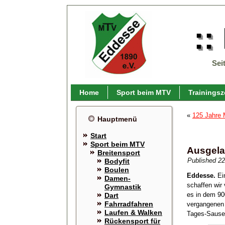
::
Sei
Home
Sport beim MTV
Trainingsz
«
125 Jahre 
Hauptmenü
Start
Sport beim MTV
Ausgela
Breitensport
Published
22
Bodyfit
Boulen
Eddesse.
Ein
Damen-
schaffen wir
Gymnastik
es in dem 90
Dart
Fahrradfahren
vergangenen 
Laufen & Walken
Tages-Sause
Rückensport für