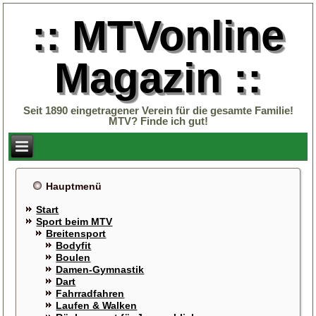
:: MTVonline
Magazin ::
Seit 1890 eingetragener Verein für die gesamte Familie!
MTV? Finde ich gut!
Hauptmenü
Start
Sport beim MTV
Breitensport
Bodyfit
Boulen
Damen-Gymnastik
Dart
Fahrradfahren
Laufen & Walken