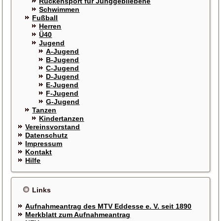
Rückensport für Junggebliebene
Schwimmen
Fußball
Herren
Ü40
Jugend
A-Jugend
B-Jugend
C-Jugend
D-Jugend
E-Jugend
F-Jugend
G-Jugend
Tanzen
Kindertanzen
Vereinsvorstand
Datenschutz
Impressum
Kontakt
Hilfe
Links
Aufnahmeantrag des MTV Eddesse e. V. seit 1890
Merkblatt zum Aufnahmeantrag