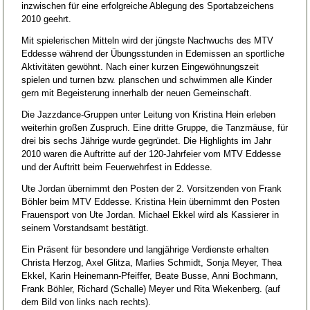
inzwischen für eine erfolgreiche Ablegung des Sportabzeichens
2010 geehrt.
Mit spielerischen Mitteln wird der jüngste Nachwuchs des MTV
Eddesse während der Übungsstunden in Edemissen an sportliche
Aktivitäten gewöhnt. Nach einer kurzen Eingewöhnungszeit
spielen und turnen bzw. planschen und schwimmen alle Kinder
gern mit Begeisterung innerhalb der neuen Gemeinschaft.
Die Jazzdance-Gruppen unter Leitung von Kristina Hein erleben
weiterhin großen Zuspruch. Eine dritte Gruppe, die Tanzmäuse, für
drei bis sechs Jährige wurde gegründet. Die Highlights im Jahr
2010 waren die Auftritte auf der 120-Jahrfeier vom MTV Eddesse
und der Auftritt beim Feuerwehrfest in Eddesse.
Ute Jordan übernimmt den Posten der 2. Vorsitzenden von Frank
Böhler beim MTV Eddesse. Kristina Hein übernimmt den Posten
Frauensport von Ute Jordan. Michael Ekkel wird als Kassierer in
seinem Vorstandsamt bestätigt.
Ein Präsent für besondere und langjährige Verdienste erhalten
Christa Herzog, Axel Glitza, Marlies Schmidt, Sonja Meyer, Thea
Ekkel, Karin Heinemann-Pfeiffer, Beate Busse, Anni Bochmann,
Frank Böhler, Richard (Schalle) Meyer und Rita Wiekenberg. (auf
dem Bild von links nach rechts).