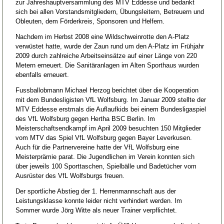
zur Jahreshauptversammlung des MTV Eddesse und bedankt
sich bei allen Vorstandsmitgliedern, Übungsleitern, Betreuern und
Obleuten, dem Förderkreis, Sponsoren und Helfern.
Nachdem im Herbst 2008 eine Wildschweinrotte den A-Platz
verwüstet hatte, wurde der Zaun rund um den A-Platz im Frühjahr
2009 durch zahlreiche Arbeitseinsätze auf einer Länge von 220
Metern erneuert. Die Sanitäranlagen im Alten Sporthaus wurden
ebenfalls erneuert.
Fussballobmann Michael Herzog berichtet über die Kooperation
mit dem Bundesligisten VfL Wolfsburg. Im Januar 2009 stellte der
MTV Eddesse erstmals die Auflaufkids bei einem Bundesligaspiel
des VfL Wolfsburg gegen Hertha BSC Berlin. Im
Meisterschaftsendkampf im April 2009 besuchten 150 Mitglieder
vom MTV das Spiel VfL Wolfsburg gegen Bayer Leverkusen.
Auch für die Partnervereine hatte der VfL Wolfsburg eine
Meisterprämie parat. Die Jugendlichen im Verein konnten sich
über jeweils 100 Sporttaschen, Spielbälle und Badetücher vom
Ausrüster des VfL Wolfsburgs freuen.
Der sportliche Abstieg der 1. Herrenmannschaft aus der
Leistungsklasse konnte leider nicht verhindert werden. Im
Sommer wurde Jörg Witte als neuer Trainer verpflichtet.