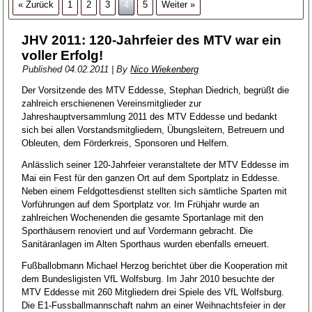
« Zurück
1
2
3
4
5
Weiter »
JHV 2011: 120-Jahrfeier des MTV war ein
voller Erfolg!
Published
04.02.2011
|
By
Nico Wiekenberg
Der Vorsitzende des MTV Eddesse, Stephan Diedrich, begrüßt die
zahlreich erschienenen Vereinsmitglieder zur
Jahreshauptversammlung 2011 des MTV Eddesse und bedankt
sich bei allen Vorstandsmitgliedern, Übungsleitern, Betreuern und
Obleuten, dem Förderkreis, Sponsoren und Helfern.
Anlässlich seiner 120-Jahrfeier veranstaltete der MTV Eddesse im
Mai ein Fest für den ganzen Ort auf dem Sportplatz in Eddesse.
Neben einem Feldgottesdienst stellten sich sämtliche Sparten mit
Vorführungen auf dem Sportplatz vor. Im Frühjahr wurde an
zahlreichen Wochenenden die gesamte Sportanlage mit den
Sporthäusern renoviert und auf Vordermann gebracht. Die
Sanitäranlagen im Alten Sporthaus wurden ebenfalls erneuert.
Fußballobmann Michael Herzog berichtet über die Kooperation mit
dem Bundesligisten VfL Wolfsburg. Im Jahr 2010 besuchte der
MTV Eddesse mit 260 Mitgliedern drei Spiele des VfL Wolfsburg.
Die E1-Fussballmannschaft nahm an einer Weihnachtsfeier in der