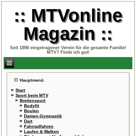
:: MTVonline
Magazin ::
Seit 1890 eingetragener Verein für die gesamte Familie!
MTV? Finde ich gut!
Hauptmenü
Start
Sport beim MTV
Breitensport
Bodyfit
Boulen
Damen-Gymnastik
Dart
Fahrradfahren
Laufen & Walken