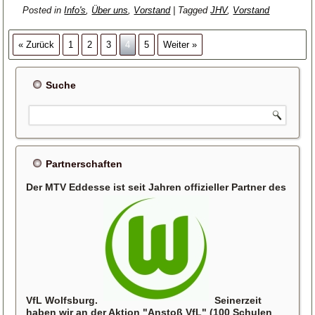
Posted in
Info's
,
Über uns
,
Vorstand
|
Tagged
JHV
,
Vorstand
« Zurück
1
2
3
4
5
Weiter »
Suche
Partnerschaften
Der MTV Eddesse ist seit Jahren offizieller Partner des
VfL Wolfsburg.
Seinerzeit
haben wir an der Aktion "Anstoß VfL" (100 Schulen