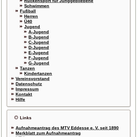
Rückensport für Junggebliebene
Schwimmen
Fußball
Herren
Ü40
Jugend
A-Jugend
B-Jugend
C-Jugend
D-Jugend
E-Jugend
F-Jugend
G-Jugend
Tanzen
Kindertanzen
Vereinsvorstand
Datenschutz
Impressum
Kontakt
Hilfe
Links
Aufnahmeantrag des MTV Eddesse e. V. seit 1890
Merkblatt zum Aufnahmeantrag