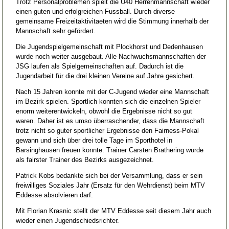
Trotz Personalproblemen spielt die Ü40 Herrenmannschaft wieder
einen guten und erfolgreichen Fussball. Durch diverse
gemeinsame Freizeitaktivitaeten wird die Stimmung innerhalb der
Mannschaft sehr gefördert.
Die Jugendspielgemeinschaft mit Plockhorst und Dedenhausen
wurde noch weiter ausgebaut. Alle Nachwuchsmannschaften der
JSG laufen als Spielgemeinschaften auf. Dadurch ist die
Jugendarbeit für die drei kleinen Vereine auf Jahre gesichert.
Nach 15 Jahren konnte mit der C-Jugend wieder eine Mannschaft
im Bezirk spielen. Sportlich konnten sich die einzelnen Spieler
enorm weiterentwickeln, obwohl die Ergebnisse nicht so gut
waren. Daher ist es umso überraschender, dass die Mannschaft
trotz nicht so guter sportlicher Ergebnisse den Fairness-Pokal
gewann und sich über drei tolle Tage im Sporthotel in
Barsinghausen freuen konnte. Trainer Carsten Brathering wurde
als fairster Trainer des Bezirks ausgezeichnet.
Patrick Kobs bedankte sich bei der Versammlung, dass er sein
freiwilliges Soziales Jahr (Ersatz für den Wehrdienst) beim MTV
Eddesse absolvieren darf.
Mit Florian Krasnic stellt der MTV Eddesse seit diesem Jahr auch
wieder einen Jugendschiedsrichter.