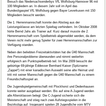
Besuch das Niedersachsenderbys VfL Wolfsburg-Hannover 96 mit
100 Mitgliedern an. In diesem Jahr soll im April das
Bundesligaspiel VfL Wolfsburg gegen Bayer Leverkusen mit 150
Mitgliedern besucht werden.
Die 1. Herrenmannschaft konnte den Abstieg aus der
Leistungsklasse am letzten Spieltag verhindern. Im Oktober 2008
hörte Bernd Jahs als Trainer auf. Kurz darauf musste die 2.
Herrenmannschaft vom Spielbetrieb abgemeldet werden, da dem
Verein nicht mehr genug Spieler für zwei Herrenmannschaften zur
Verfügung standen.
Neben den beliebten Freizeitaktivitäten hat die Ü40 Mannschaft
ihre Personalprobleme überwunden und nimmt weiterhin
erfolgreich am Punktspielbetrieb teil. Im Mai 2009 besucht der
gebürtige 69-jährige Eddesser Bernhard Kaiser (Spitzname
„Zappel“) mit einer kanadischen Auswahl seine alte Heimat und
tritt mit seiner Mannschaft gegen die Ü40 Mannschaft zu einem
Freundschaftsspiel an.
Die Jugendspielgemeinschaft mit Plockhorst und Dedenhausen
konnte weiter ausgebaut werden. Bis auf eine A-Jugend werden
alle Altersklassen belegt. Die C-Jugend sicherte sich die
Meisterschaft und stieg nach zwei Aufstiegsspielen in die
Bezirksliga auf. Insgesamt spielen 28 Jugendliche vom MTV