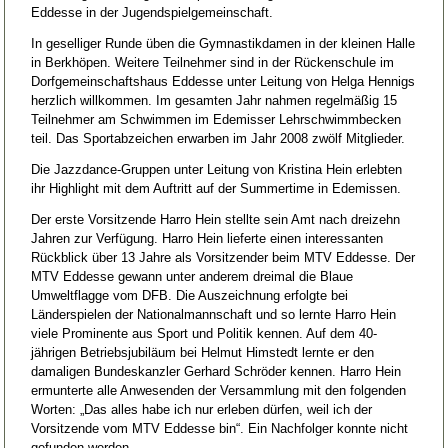
Eddesse in der Jugendspielgemeinschaft.
In geselliger Runde üben die Gymnastikdamen in der kleinen Halle
in Berkhöpen. Weitere Teilnehmer sind in der Rückenschule im
Dorfgemeinschaftshaus Eddesse unter Leitung von Helga Hennigs
herzlich willkommen. Im gesamten Jahr nahmen regelmäßig 15
Teilnehmer am Schwimmen im Edemisser Lehrschwimmbecken
teil. Das Sportabzeichen erwarben im Jahr 2008 zwölf Mitglieder.
Die Jazzdance-Gruppen unter Leitung von Kristina Hein erlebten
ihr Highlight mit dem Auftritt auf der Summertime in Edemissen.
Der erste Vorsitzende Harro Hein stellte sein Amt nach dreizehn
Jahren zur Verfügung. Harro Hein lieferte einen interessanten
Rückblick über 13 Jahre als Vorsitzender beim MTV Eddesse. Der
MTV Eddesse gewann unter anderem dreimal die Blaue
Umweltflagge vom DFB. Die Auszeichnung erfolgte bei
Länderspielen der Nationalmannschaft und so lernte Harro Hein
viele Prominente aus Sport und Politik kennen. Auf dem 40-
jährigen Betriebsjubiläum bei Helmut Himstedt lernte er den
damaligen Bundeskanzler Gerhard Schröder kennen. Harro Hein
ermunterte alle Anwesenden der Versammlung mit den folgenden
Worten: „Das alles habe ich nur erleben dürfen, weil ich der
Vorsitzende vom MTV Eddesse bin“. Ein Nachfolger konnte nicht
gefunden werden.