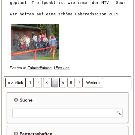
geplant. Treffpunkt ist wie immer der MTV - Sportpla
Wir hoffen auf eine schöne Fahrradsaison 2015 !

Posted in
Fahrradfahren
,
Über uns
« Zurück
1
2
3
4
5
6
7
Weiter »
Suche
Partnerschaften