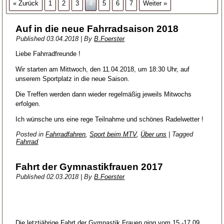
« Zurück
1
2
3
4
5
6
7
Weiter »
Auf in die neue Fahrradsaison 2018
Published
03.04.2018
|
By
B.Foerster
Liebe Fahrradfreunde !
Wir starten am Mittwoch, den 11.04.2018, um 18:30 Uhr, auf
unserem Sportplatz in die neue Saison.
Die Treffen werden dann wieder regelmäßig jeweils Mitwochs
erfolgen.
Ich wünsche uns eine rege Teilnahme und schönes Radelwetter !
Posted in
Fahrradfahren
,
Sport beim MTV
,
Über uns
|
Tagged
Fahrrad
Fahrt der Gymnastikfrauen 2017
Published
02.03.2018
|
By
B.Foerster
Die letztjährige Fahrt der Gymnastik Frauen ging vom 15.-17.09.