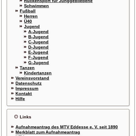
Rückensport für Junggebliebene
Schwimmen
Fußball
Herren
Ü40
Jugend
A-Jugend
B-Jugend
C-Jugend
D-Jugend
E-Jugend
F-Jugend
G-Jugend
Tanzen
Kindertanzen
Vereinsvorstand
Datenschutz
Impressum
Kontakt
Hilfe
Links
Aufnahmeantrag des MTV Eddesse e. V. seit 1890
Merkblatt zum Aufnahmeantrag