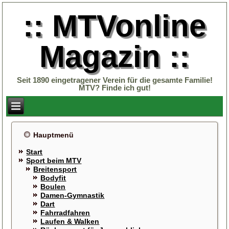
:: MTVonline
Magazin ::
Seit 1890 eingetragener Verein für die gesamte Familie!
MTV? Finde ich gut!
Hauptmenü
Start
Sport beim MTV
Breitensport
Bodyfit
Boulen
Damen-Gymnastik
Dart
Fahrradfahren
Laufen & Walken