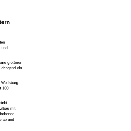
tern
len
n und
eine größeren
 dringend ein
 Wolfsburg.
t 100
nicht
ufbau mit
 drohende
se ab und