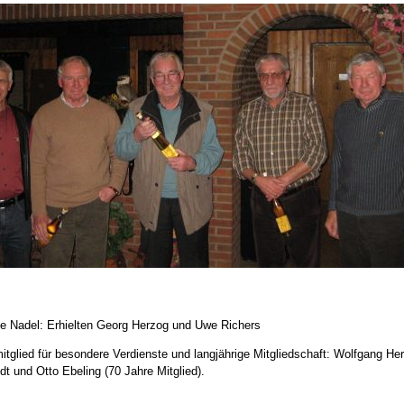
e Nadel: Erhielten Georg Herzog und Uwe Richers
itglied für besondere Verdienste und langjährige Mitgliedschaft: Wolfgang He
t und Otto Ebeling (70 Jahre Mitglied).