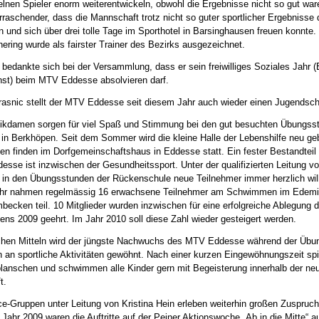
elnen Spieler enorm weiterentwickeln, obwohl die Ergebnisse nicht so gut war
raschender, dass die Mannschaft trotz nicht so guter sportlicher Ergebnisse 
 und sich über drei tolle Tage im Sporthotel in Barsinghausen freuen konnte. 
ering wurde als fairster Trainer des Bezirks ausgezeichnet.
bedankte sich bei der Versammlung, dass er sein freiwilliges Soziales Jahr (
st) beim MTV Eddesse absolvieren darf.
Krasnic stellt der MTV Eddesse seit diesem Jahr auch wieder einen Jugendschi
kdamen sorgen für viel Spaß und Stimmung bei den gut besuchten Übungsst
e in Berkhöpen. Seit dem Sommer wird die kleine Halle der Lebenshilfe neu ge
n finden im Dorfgemeinschaftshaus in Eddesse statt. Ein fester Bestandteil
sse ist inzwischen der Gesundheitssport. Unter der qualifizierten Leitung v
 in den Übungsstunden der Rückenschule neue Teilnehmer immer herzlich w
hr nahmen regelmässig 16 erwachsene Teilnehmer am Schwimmen im Edemi
ecken teil. 10 Mitglieder wurden inzwischen für eine erfolgreiche Ablegung 
ens 2009 geehrt. Im Jahr 2010 soll diese Zahl wieder gesteigert werden.
schen Mitteln wird der jüngste Nachwuchs des MTV Eddesse während der Üb
 an sportliche Aktivitäten gewöhnt. Nach einer kurzen Eingewöhnungszeit sp
planschen und schwimmen alle Kinder gern mit Begeisterung innerhalb der ne
t.
e-Gruppen unter Leitung von Kristina Hein erleben weiterhin großen Zuspruch
 Jahr 2009 waren die Auftritte auf der Peiner Aktionswoche „Ab in die Mitte“ 