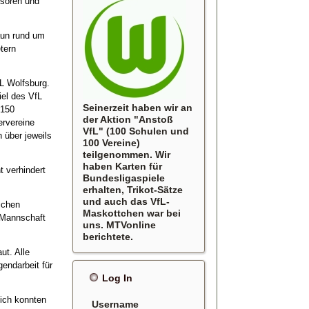
nsoren und
aun rund um
tern
L Wolfsburg.
iel des VfL
Seinerzeit haben wir an
 150
der Aktion "Anstoß
ervereine
VfL" (100 Schulen und
 über jeweils
100 Vereine)
teilgenommen. Wir
haben Karten für
t verhindert
Bundesligaspiele
erhalten, Trikot-Sätze
und auch das VfL-
ichen
Maskottchen war bei
 Mannschaft
uns. MTVonline
berichtete.
t. Alle
endarbeit für
Log In
lich konnten
Username