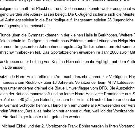
ielgemeinschaft mit Plockhorst und Dedenhausen konnte weiter ausgebaut w
ugend werden alle Altersklassen belegt. Die C-Jugend sicherte sich die Meiste
wei Aufstiegsspielen in die Bezirksliga auf. Insgesamt spielen 28 Jugendlic
er Jugendspielgemeinschaft.
r Runde üben die Gymnastikdamen in der kleinen Halle in Berkhöpen. Weitere 
Rückenschule im Dorfgemeinschaftshaus Eddesse unter Leitung von Helga He
llkommen. Im gesamten Jahr nahmen regelmäßig 15 Teilnehmer am Schwimme
hrschwimmbecken teil. Das Sportabzeichen erwarben im Jahr 2008 zwölf Mitg
-Gruppen unter Leitung von Kristina Hein erlebten ihr Highlight mit dem Auftri
in Edemissen.
rsitzende Harro Hein stellte sein Amt nach dreizehn Jahren zur Verfügung. Har
en interessanten Rückblick über 13 Jahre als Vorsitzender beim MTV Eddesse
nn unter anderem dreimal die Blaue Umweltflagge vom DFB. Die Auszeichnu
ielen der Nationalmannschaft und so lernte Harro Hein viele Prominente aus 
en. Auf dem 40-jährigen Betriebsjubiläum bei Helmut Himstedt lernte er den d
r Gerhard Schröder kennen. Harro Hein ermunterte alle Anwesenden der Ve
enden Worten: „Das alles habe ich nur erleben dürfen, weil ich der Vorsitzen
. Ein Nachfolger konnte nicht gefunden werden.
 Michael Ekkel und der 2. Vorsitzende Frank Böhler wurden in Ihren Vorstan