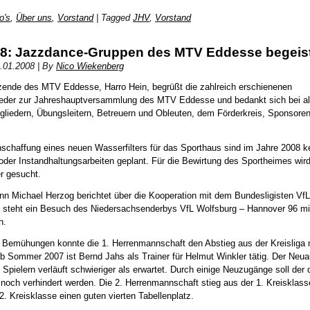
o's
,
Über uns
,
Vorstand
|
Tagged
JHV
,
Vorstand
8: Jazzdance-Gruppen des MTV Eddesse begeis
.01.2008
|
By
Nico Wiekenberg
tzende des MTV Eddesse, Harro Hein, begrüßt die zahlreich erschienenen
ieder zur Jahreshauptversammlung des MTV Eddesse und bedankt sich bei al
gliedern, Übungsleitern, Betreuern und Obleuten, dem Förderkreis, Sponsore
schaffung eines neuen Wasserfilters für das Sporthaus sind im Jahre 2008 k
oder Instandhaltungsarbeiten geplant. Für die Bewirtung des Sportheimes wird
r gesucht.
n Michael Herzog berichtet über die Kooperation mit dem Bundesligisten VfL
8 steht ein Besuch des Niedersachsenderbys VfL Wolfsburg – Hannover 96 mi
n.
r Bemühungen konnte die 1. Herrenmannschaft den Abstieg aus der Kreisliga 
Ab Sommer 2007 ist Bernd Jahs als Trainer für Helmut Winkler tätig. Der Neua
 Spielern verläuft schwieriger als erwartet. Durch einige Neuzugänge soll der
 noch verhindert werden. Die 2. Herrenmannschaft stieg aus der 1. Kreisklas
 2. Kreisklasse einen guten vierten Tabellenplatz.