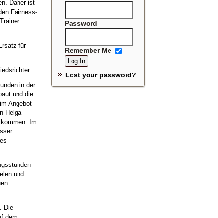
en. Daher ist
den Fairness-
Trainer
Password
Ersatz für
Remember Me
edsrichter.
Lost your password?
unden in der
baut und die
 im Angebot
on Helga
illkommen. Im
sser
des
ungsstunden
ielen und
uen
. Die
auf dem