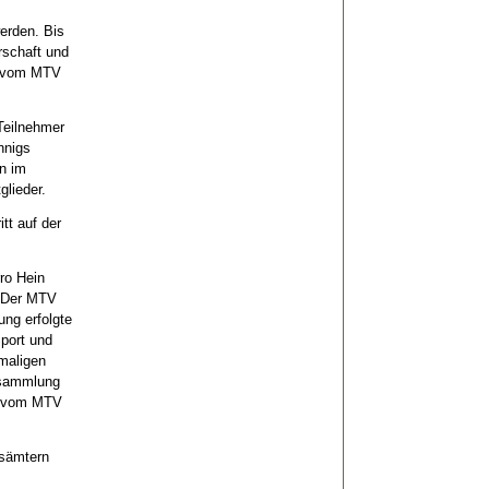
erden. Bis
rschaft und
he vom MTV
Teilnehmer
nnigs
n im
lieder.
tt auf der
ro Hein
. Der MTV
ng erfolgte
Sport und
amaligen
rsammlung
de vom MTV
dsämtern