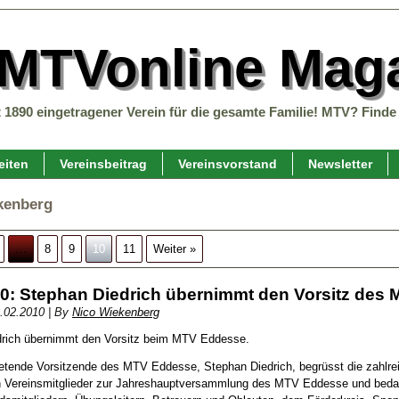
 MTVonline Maga
t 1890 eingetragener Verein für die gesamte Familie! MTV? Finde 
eiten
Vereinsbeitrag
Vereinsvorstand
Newsletter
kenberg
…
8
9
10
11
Weiter »
0: Stephan Diedrich übernimmt den Vorsitz des
.02.2010
|
By
Nico Wiekenberg
drich übernimmt den Vorsitz beim MTV Eddesse.
tretende Vorsitzende des MTV Eddesse, Stephan Diedrich, begrüsst die zahlre
 Vereinsmitglieder zur Jahreshauptversammlung des MTV Eddesse und bedan