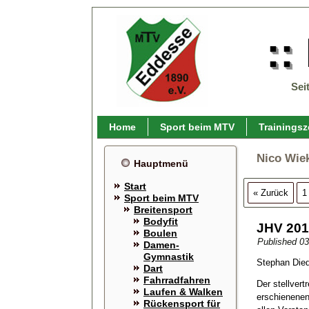
::
Sei
Home
Sport beim MTV
Trainingsz
Nico Wie
Hauptmenü
Start
« Zurück
1
Sport beim MTV
Breitensport
Bodyfit
JHV 201
Boulen
Published
03
Damen-
Gymnastik
Stephan Die
Dart
Fahrradfahren
Der stellver
Laufen & Walken
erschienenen
Rückensport für