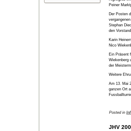
Peiner Markt
Der Posten d
vergangenen 
Stephan Diedr
den Vorstand
Karin Heinem
Nico Wiekenb
Ein Präsent f
Wiekenberg u
der Meisterm
Weitere Ehrun
Am 13. Mai 2
ganzen Ort a
Fussballturni
Posted in
Inf
JHV 2009