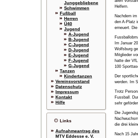
allen Vorsta
Junggebliebene
Helfern.
Schwimmen
Fußball
Nachdem im H
Herren
den A-Platz 
Ü40
erneuert. Di
Jugend
A-Jugend
Fussballobma
B-Jugend
Im Januar 20
C-Jugend
Wolfsburg ge
D-Jugend
Mitglieder v
E-Jugend
F-Jugend
hatte der Vf
G-Jugend
100 Sporttas
Tanzen
Kindertanzen
Der sportlich
Vereinsvorstand
werden. Im S
Datenschutz
Trotz Person
Impressum
Kontakt
Fussball. Du
Hilfe
sehr geförder
Die Jugendsp
Nachwuchsman
Links
die drei klei
Aufnahmeantrag des
Nach 15 Jahr
MTV Eddesse e. V.