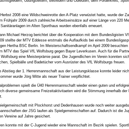
ndsmitgliedern, Übungsleitern, Betreuern und Obleuten, dem Förderkreis, Spo
erbst 2008 eine Wildschweinrotte den A-Platz verwüstet hatte, wurde der Z
im Frühjahr 2009 durch zahlreiche Arbeitseinsätze auf einer Länge von 220 Me
e Sanitäranlagen im Alten Sporthaus wurden ebenfalls erneuert.
nn Michael Herzog berichtet über die Kooperation mit dem Bundesligisten Vf
09 stellte der MTV Eddesse erstmals die Auflaufkids bei einem Bundesligasp
gen Hertha BSC Berlin. Im Meisterschaftsendkampf im April 2009 besuchten
om MTV das Spiel VfL Wolfsburg gegen Bayer Leverkusen. Auch für die Partn
L Wolfsburg eine Meisterprämie parat. Die Jugendlichen im Verein konnten sich
chen, Spielbälle und Badetücher vom Ausrüster des VfL Wolfsburgs freuen.
e Abstieg der 1. Herrenmannschaft aus der Leistungsklasse konnte leider nich
ommer wurde Jörg Witte als neuer Trainer verpflichtet.
alproblemen spielt die Ü40 Herrenmannschaft wieder einen guten und erfolgre
rch diverse gemeinsame Freizeitaktivitaeten wird die Stimmung innerhalb der
t.
ielgemeinschaft mit Plockhorst und Dedenhausen wurde noch weiter ausgebau
nschaften der JSG laufen als Spielgemeinschaften auf. Dadurch ist die Jug
nen Vereine auf Jahre gesichert.
en konnte mit der C-Jugend wieder eine Mannschaft im Bezirk spielen. Sport