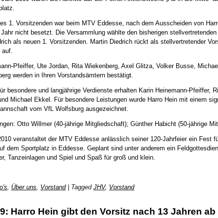
platz.
es 1. Vorsitzenden war beim MTV Eddesse, nach dem Ausscheiden von Harr
Jahr nicht besetzt. Die Versammlung wählte den bisherigen stellvertretenden
ich als neuen 1. Vorsitzenden. Martin Diedrich rückt als stellvertretender Vor
 auf.
ann-Pfeiffer, Ute Jordan, Rita Wiekenberg, Axel Glitza, Volker Busse, Michae
erg werden in Ihren Vorstandsämtern bestätigt.
ür besondere und langjährige Verdienste erhalten Karin Heinemann-Pfeiffer, R
nd Michael Ekkel. Für besondere Leistungen wurde Harro Hein mit einem sign
annschaft vom VfL Wolfsburg ausgezeichnet.
gen: Otto Willmer (40-jährige Mitgliedschaft); Günther Habicht (50-jährige Mit
010 veranstaltet der MTV Eddesse anlässlich seiner 120-Jahrfeier ein Fest f
uf dem Sportplatz in Eddesse. Geplant sind unter anderem ein Feldgottesdien
er, Tanzeinlagen und Spiel und Spaß für groß und klein.
o's
,
Über uns
,
Vorstand
|
Tagged
JHV
,
Vorstand
: Harro Hein gibt den Vorsitz nach 13 Jahren ab