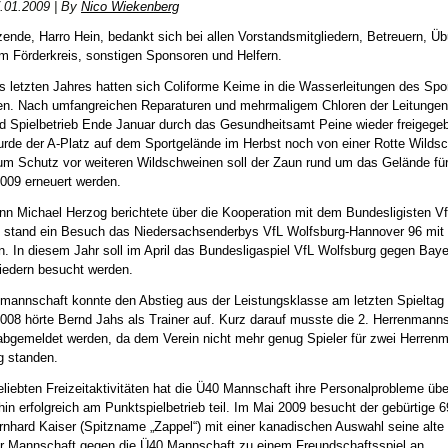
.01.2009
|
By
Nico Wiekenberg
zende, Harro Hein, bedankt sich bei allen Vorstandsmitgliedern, Betreuern, Üb
m Förderkreis, sonstigen Sponsoren und Helfern.
s letzten Jahres hatten sich Coliforme Keime in die Wasserleitungen des Sp
en. Nach umfangreichen Reparaturen und mehrmaligem Chloren der Leitungen
nd Spielbetrieb Ende Januar durch das Gesundheitsamt Peine wieder freigege
urde der A-Platz auf dem Sportgelände im Herbst noch von einer Rotte Wilds
um Schutz vor weiteren Wildschweinen soll der Zaun rund um das Gelände für
2009 erneuert werden.
n Michael Herzog berichtete über die Kooperation mit dem Bundesligisten Vf
8 stand ein Besuch das Niedersachsenderbys VfL Wolfsburg-Hannover 96 mit
an. In diesem Jahr soll im April das Bundesligaspiel VfL Wolfsburg gegen Bay
liedern besucht werden.
nmannschaft konnte den Abstieg aus der Leistungsklasse am letzten Spieltag 
008 hörte Bernd Jahs als Trainer auf. Kurz darauf musste die 2. Herrenmann
 abgemeldet werden, da dem Verein nicht mehr genug Spieler für zwei Herren
g standen.
liebten Freizeitaktivitäten hat die Ü40 Mannschaft ihre Personalprobleme ü
in erfolgreich am Punktspielbetrieb teil. Im Mai 2009 besucht der gebürtige 6
nhard Kaiser (Spitzname „Zappel“) mit einer kanadischen Auswahl seine alte
iner Mannschaft gegen die Ü40 Mannschaft zu einem Freundschaftsspiel an.