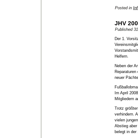
Posted in
Inf
JHV 200
Published
31
Der 1. Vorsi
Vereinsmitgl
Vorstandsmit
Helfern.
Neben der An
Reparaturen 
neuer Pächte
Fußballobman
Im April 200
Mitgliedern a
Trotz größte
verhindern. 
vielen jungen
Abstieg aber
belegt in der