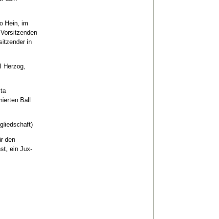
o Hein, im
 Vorsitzenden
sitzender in
l Herzog,
ita
ierten Ball
gliedschaft)
ür den
st, ein Jux-