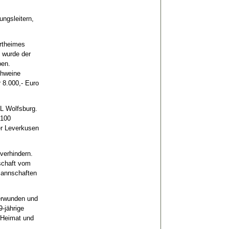
ungsleitern,
ortheimes
 wurde der
ben.
chweine
 8.000,- Euro
L Wolfsburg.
 100
er Leverkusen
verhindern.
schaft vom
mannschaften
berwunden und
9-jährige
 Heimat und