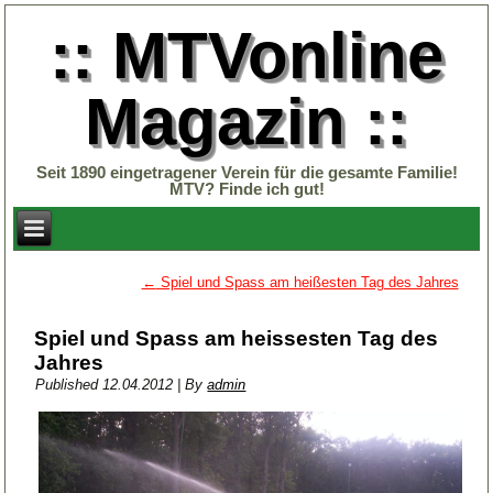
:: MTVonline
Magazin ::
Seit 1890 eingetragener Verein für die gesamte Familie!
MTV? Finde ich gut!
←
Spiel und Spass am heißesten Tag des Jahres
Spiel und Spass am heissesten Tag des
Jahres
Published
12.04.2012
|
By
admin